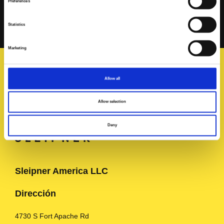
Preferences
patines Sleipner han sido muy valiosos para nuestros
esfuerzos».
Statistics
Marketing
Allow all
Allow selection
Deny
Sleipner America LLC
Dirección
4730 S Fort Apache Rd