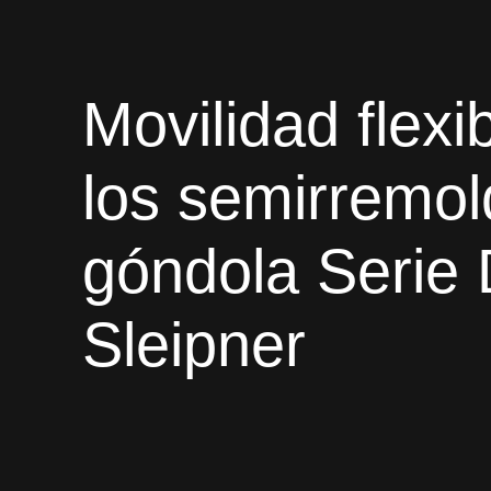
Movilidad flexi
los semirremo
góndola Serie
Sleipner