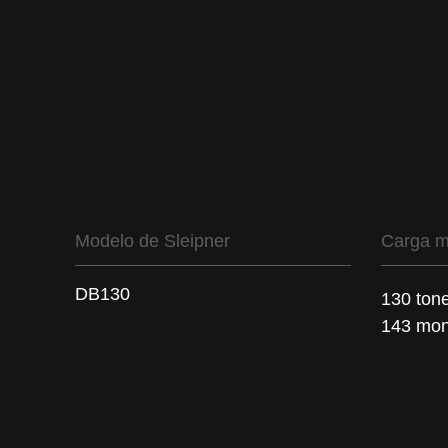
Modelo de Sleipner
Carga 
DB130
130 ton
143 mon