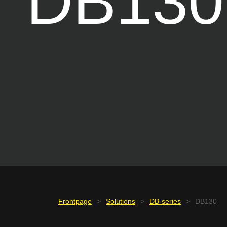
DB130
Frontpage
>
Solutions
>
DB-series
>
DB130