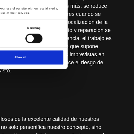
 de dos a tres veces más. Es más, se reduce
our use of our site with our social media,
tren de rodaje de los buldóceres cuando se
use of their services.
or último, al facilitar la relocalización de la
Marketing
er, las tareas de mantenimiento y reparación se
nes controladas; en consecuencia, el trabajo es
iempo que se reduce el riesgo que supone
miento in situ y reparaciones imprevistas en
Allow all
 de mantenimiento y se reduce el riesgo de
isto.
losos de la excelente calidad de nuestros
no solo personifica nuestro concepto, sino