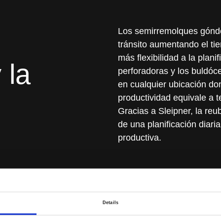
Los semirremolques góndo
tránsito aumentando el ti
más flexibilidad a la plani
 la
perforadoras y los buldóc
en cualquier ubicación d
productividad equivale a 
Gracias a Sleipner, la re
de una planificación diari
productiva.
Details
Gracias a un traslado sua