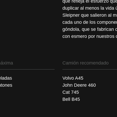
que refleja el esfuerzo qu
duplicar al menos la vida 
Sleipner que salieron al 
cada uno de los componen
góndola, que se fabrican 
con esmero por nuestros 
máxima
Camión recomendado
eladas
Volvo A45
tones
John Deere 460
Cat 745
Bell B45