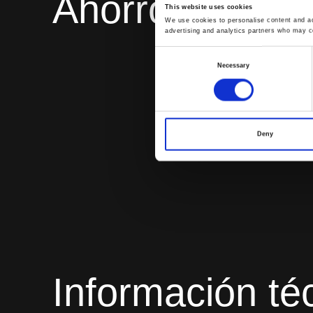
Ahorro en los 
This website uses cookies
We use cookies to personalise content and ads
advertising and analytics partners who may co
Consent
Necessary
Selection
Deny
Información té