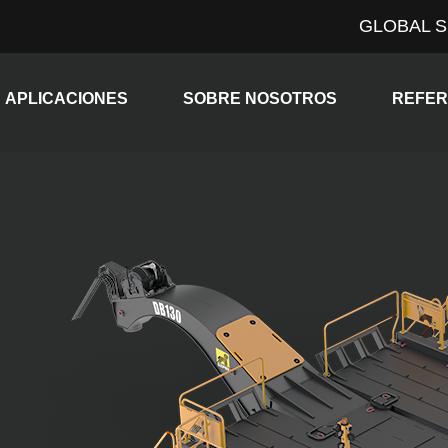
GLOBAL S
pand child menu
Expand child menu
Expand 
APLICACIONES
SOBRE NOSOTROS
REFER