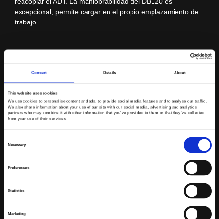
reacoplar el ADT. La maniobrabilidad del DB120 es
excepcional; permite cargar en el propio emplazamiento de
trabajo.
Sleipner DB120
Consent
Details
About
This website uses cookies
We use cookies to personalise content and ads, to provide social media features and to analyse our traffic.
We also share information about your use of our site with our social media, advertising and analytics
partners who may combine it with other information that you’ve provided to them or that they’ve collected
from your use of their services.
Consent
Necessary
Selection
Preferences
Statistics
Los semirremolques góndola multiuso Serie DB Sleipner
Marketing