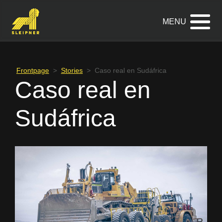
Saltar
al
contenido
Frontpage
>
Stories
>
Caso real en Sudáfrica
Caso real en
Sudáfrica